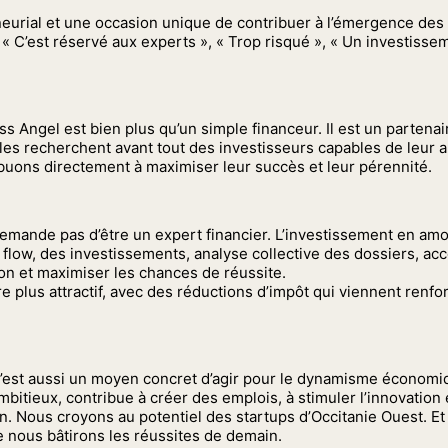
eurial et une occasion unique de contribuer à l’émergence des 
 C’est réservé aux experts », « Trop risqué », « Un investisse
ngel est bien plus qu’un simple financeur. Il est un partenaire
lles recherchent avant tout des investisseurs capables de leur 
uons directement à maximiser leur succès et leur pérennité.
mande pas d’être un expert financier. L’investissement en amor
al flow, des investissements, analyse collective des dossiers,
ion et maximiser les chances de réussite.
e plus attractif, avec des réductions d’impôt qui viennent renfo
c’est aussi un moyen concret d’agir pour le dynamisme économiq
tieux, contribue à créer des emplois, à stimuler l’innovation et 
n. Nous croyons au potentiel des startups d’Occitanie Ouest. E
nous bâtirons les réussites de demain.