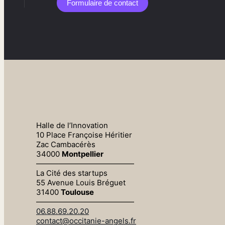
Formulaire de contact​
Halle de l’Innovation
10 Place Françoise Héritier
Zac Cambacérès
34000
Montpellier
—————————————
La Cité des startups
55 Avenue Louis Bréguet
31400
Toulouse
—————————————
06.88.69.20.20
contact@occitanie-angels.fr