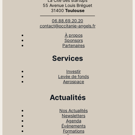
La Cité des startups
55 Avenue Louis Bréguet
31400
Toulouse
—————————————
06.88.69.20.20
contact@occitanie-angels.fr
À propos
Sponsors
Partenaires
Services
Investir
Levée de fonds
Aerospace
Actualités
Nos Actualités
Newsletters
Agenda
Événements
Formations