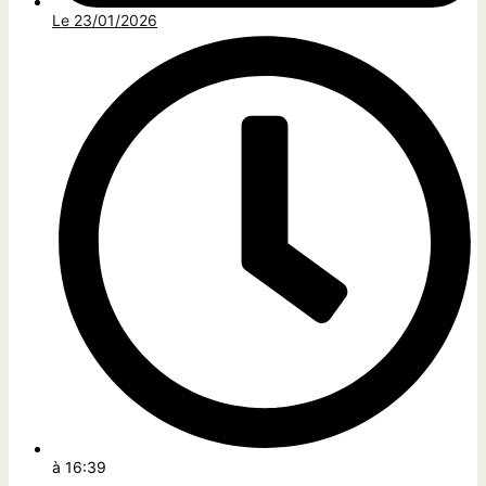
Le
23/01/2026
à
16:39