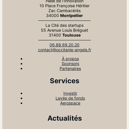
Halle de l’Innovation
10 Place Françoise Héritier
Zac Cambacérès
34000
Montpellier
—————————————
La Cité des startups
55 Avenue Louis Bréguet
31400
Toulouse
—————————————
06.88.69.20.20
contact@occitanie-angels.fr
À propos
Sponsors
Partenaires
Services
Investir
Levée de fonds
Aerospace
Actualités