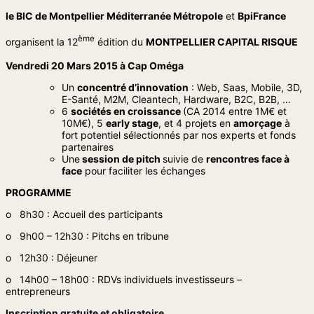
le BIC de Montpellier Méditerranée Métropole
et
BpiFrance
ème
organisent la 12
édition du
MONTPELLIER CAPITAL RISQUE
Vendredi 20 Mars 2015 à Cap Oméga
Un
concentré d’innovation
: Web, Saas, Mobile, 3D,
E-Santé, M2M, Cleantech, Hardware, B2C, B2B, …
6
sociétés en croissance
(CA 2014 entre 1M€ et
10M€), 5
early stage
, et 4 projets en
amorçage
à
fort potentiel sélectionnés par nos experts et fonds
partenaires
Une
session de pitch
suivie de
rencontres face à
face
pour faciliter les échanges
PROGRAMME
o 8h30 : Accueil des participants
o 9h00 – 12h30 : Pitchs en tribune
o 12h30 : Déjeuner
o 14h00 – 18h00 : RDVs individuels investisseurs –
entrepreneurs
Inscription gratuite et obligatoire