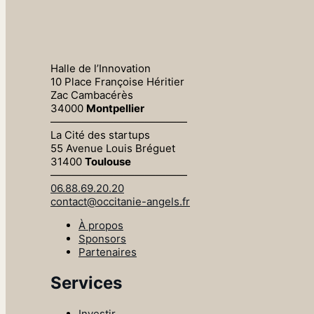
Halle de l’Innovation
10 Place Françoise Héritier
Zac Cambacérès
34000
Montpellier
—————————————
La Cité des startups
55 Avenue Louis Bréguet
31400
Toulouse
—————————————
06.88.69.20.20
contact@occitanie-angels.fr
À propos
Sponsors
Partenaires
Services
Investir