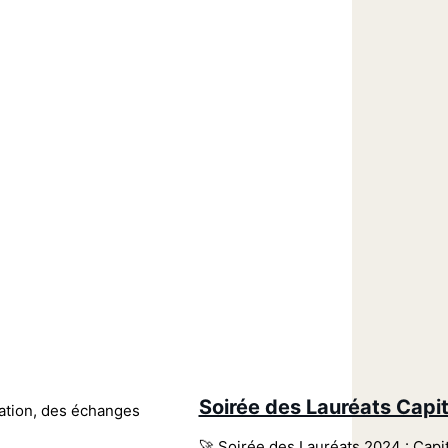
Soirée des Lauréats Capi
ration, des échanges
🚀 Soirée des Lauréats 2024 : Capit