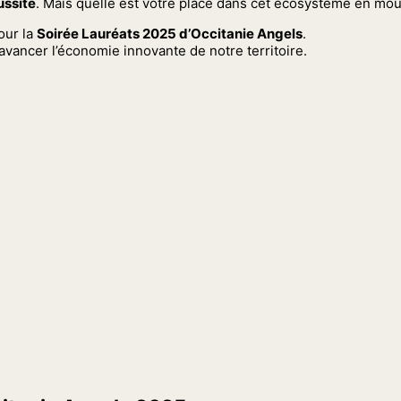
ussite
. Mais quelle est votre place dans cet écosystème en mo
our la
Soirée Lauréats 2025 d’Occitanie Angels
.
vancer l’économie innovante de notre territoire.