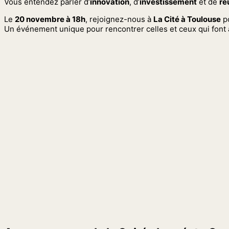
Vous entendez parler d’
innovation
, d’
investissement
et de
ré
Le
20 novembre à 18h
, rejoignez-nous à
La Cité à Toulouse
p
Un événement unique pour rencontrer celles et ceux qui font a